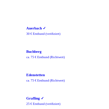
Auerbach
✓
30
€ Ersthund
(verifiziert)
Buchberg
ca.
75
€ Ersthund
(Richtwert)
Edenstetten
ca.
75
€ Ersthund
(Richtwert)
Grafling
✓
25
€ Ersthund
(verifiziert)