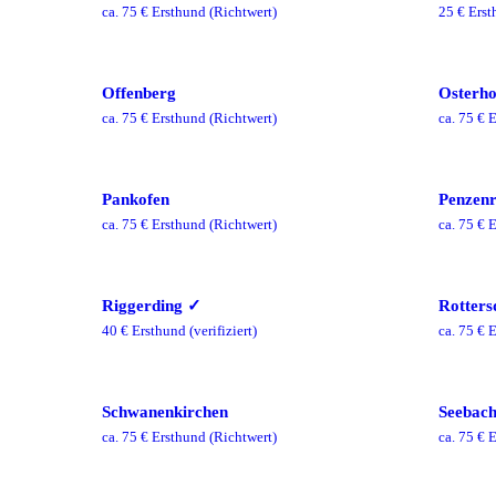
ca.
75
€ Ersthund
(Richtwert)
25
€ Erst
Offenberg
Osterho
ca.
75
€ Ersthund
(Richtwert)
ca.
75
€ E
Pankofen
Penzenr
ca.
75
€ Ersthund
(Richtwert)
ca.
75
€ E
Riggerding
✓
Rotters
40
€ Ersthund
(verifiziert)
ca.
75
€ E
Schwanenkirchen
Seebac
ca.
75
€ Ersthund
(Richtwert)
ca.
75
€ E