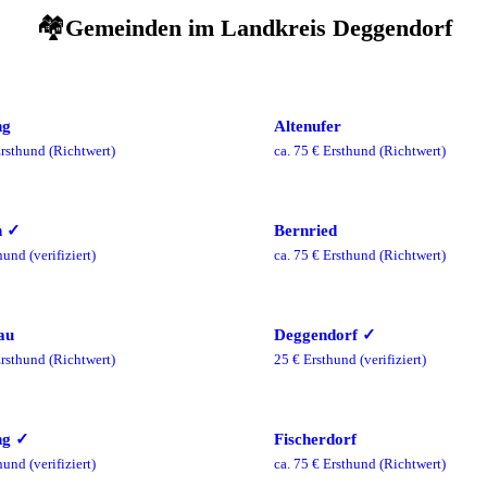
🏘️
Gemeinden im
Landkreis Deggendorf
ng
Altenufer
rsthund
(Richtwert)
ca.
75
€ Ersthund
(Richtwert)
n
✓
Bernried
hund
(verifiziert)
ca.
75
€ Ersthund
(Richtwert)
au
Deggendorf
✓
rsthund
(Richtwert)
25
€ Ersthund
(verifiziert)
ng
✓
Fischerdorf
hund
(verifiziert)
ca.
75
€ Ersthund
(Richtwert)