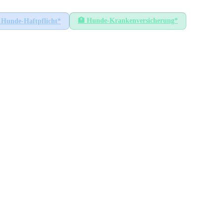
🏥
Hunde-Krankenversicherung*
Hunde-Haftpflicht*
ndorf
HÖCHSTER SATZ
96
€
Egg