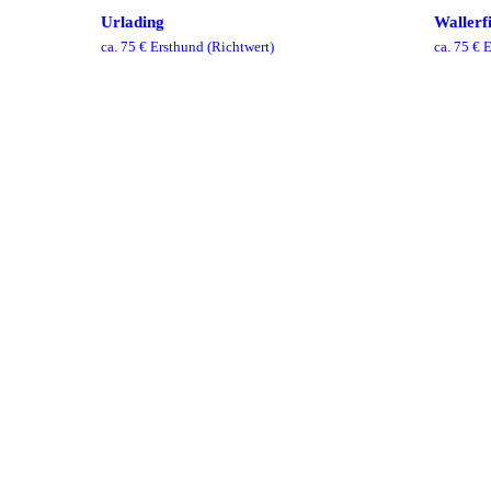
Urlading
Wallerf
ca.
75
€ Ersthund
(Richtwert)
ca.
75
€ E