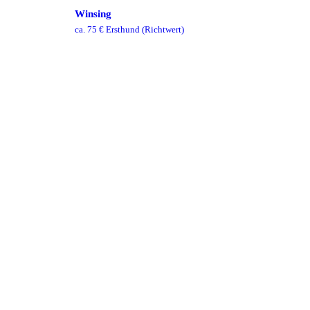
Winsing
ca.
75
€ Ersthund
(Richtwert)