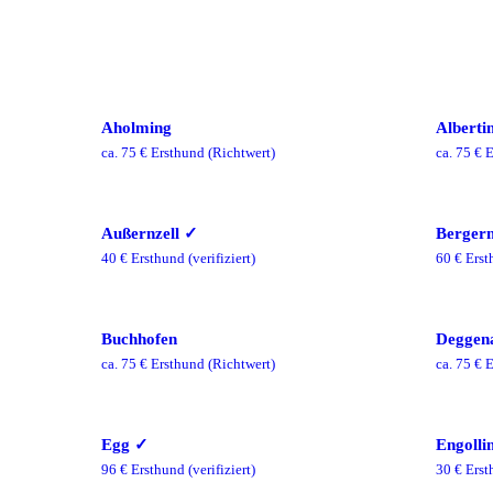
Aholming
Alberti
ca.
75
€ Ersthund
(Richtwert)
ca.
75
€ E
Außernzell
✓
Berger
40
€ Ersthund
(verifiziert)
60
€ Erst
Buchhofen
Deggen
ca.
75
€ Ersthund
(Richtwert)
ca.
75
€ E
Egg
✓
Engolli
96
€ Ersthund
(verifiziert)
30
€ Erst