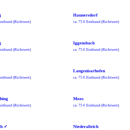
g
Haunersdorf
rsthund
(Richtwert)
ca.
75
€ Ersthund
(Richtwert)
g
Iggensbach
rsthund
(Richtwert)
ca.
75
€ Ersthund
(Richtwert)
Langenisarhofen
rsthund
(Richtwert)
ca.
75
€ Ersthund
(Richtwert)
hing
Moos
rsthund
(Richtwert)
ca.
75
€ Ersthund
(Richtwert)
ch
✓
Niederalteich