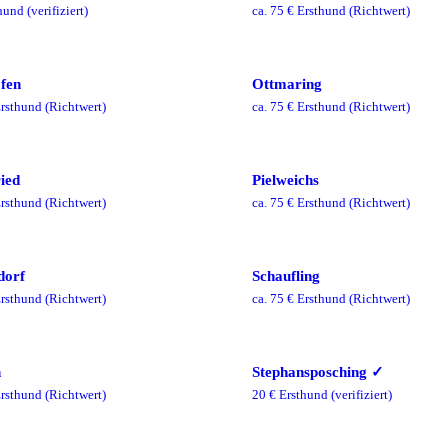
hund
(verifiziert)
ca.
75
€ Ersthund
(Richtwert)
fen
Ottmaring
rsthund
(Richtwert)
ca.
75
€ Ersthund
(Richtwert)
ied
Pielweichs
rsthund
(Richtwert)
ca.
75
€ Ersthund
(Richtwert)
dorf
Schaufling
rsthund
(Richtwert)
ca.
75
€ Ersthund
(Richtwert)
h
Stephansposching
✓
rsthund
(Richtwert)
20
€ Ersthund
(verifiziert)