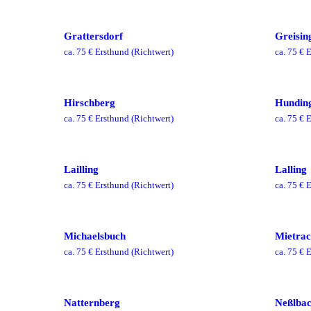
Grattersdorf
Greisin
ca.
75
€ Ersthund
(Richtwert)
ca.
75
€ E
Hirschberg
Hundin
ca.
75
€ Ersthund
(Richtwert)
ca.
75
€ E
Lailling
Lalling
ca.
75
€ Ersthund
(Richtwert)
ca.
75
€ E
Michaelsbuch
Mietrac
ca.
75
€ Ersthund
(Richtwert)
ca.
75
€ E
Natternberg
Neßlba