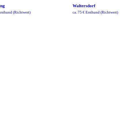
ing
Waltersdorf
rsthund
(Richtwert)
ca.
75
€ Ersthund
(Richtwert)