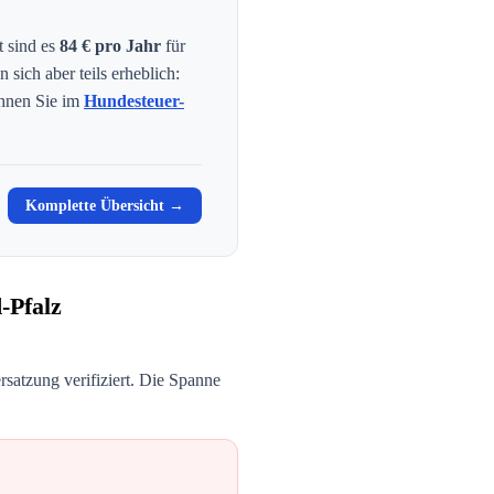
t sind es
84
€ pro Jahr
für
 sich aber teils erheblich:
hnen Sie im
Hundesteuer-
Komplette Übersicht →
-Pfalz
satzung verifiziert. Die Spanne