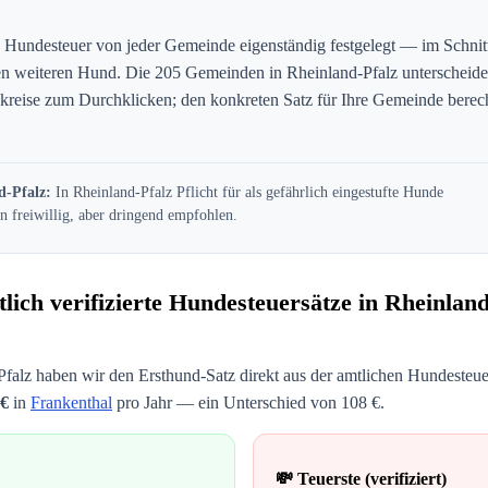
 Hundesteuer von jeder Gemeinde eigenständig festgelegt — im Schnit
en weiteren Hund. Die
205
Gemeinden in
Rheinland-Pfalz
unterscheiden
reise zum Durchklicken; den konkreten Satz für Ihre Gemeinde berec
d-Pfalz
:
In Rheinland-Pfalz Pflicht für als gefährlich eingestufte Hunde
n freiwillig, aber dringend empfohlen.
lich verifizierte Hundesteuersätze in
Rheinland
Pfalz
haben wir den Ersthund-Satz direkt aus der amtlichen Hundesteuer
€
in
Frankenthal
pro Jahr — ein Unterschied von
108
€.
💸 Teuerste (verifiziert)