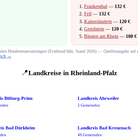
Frankenthal
—
132
€
Fell
—
132
€
Kaiserslautern
—
120
€
Gerolstein
—
120
€
Bingen am Rhein
—
108
€
len Hundesteuersatzungen (Ersthund/Jahr, Stand
2026
) — Quellenangabe auf d
eich →
📍
Landkreise in
Rheinland-Pfalz
eis Bitburg-Prüm
Landkreis Ahrweiler
nde
n
2
Gemeinde
n
eis Bad Dürkheim
Landkreis Bad Kreuznach
de
n
49
Gemeinde
n