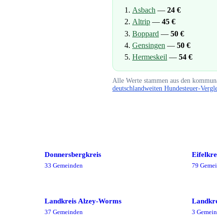
Asbach
—
24
€
Altrip
—
45
€
Boppard
—
50
€
Gensingen
—
50
€
Hermeskeil
—
54
€
Alle Werte stammen aus den kommuna
deutschlandweiten Hundesteuer-Vergl
Donnersbergkreis
Eifelkr
33
Gemeinde
n
79
Gemei
Landkreis Alzey-Worms
Landkr
37
Gemeinde
n
3
Gemein