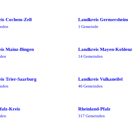
is Cochem-Zell
Landkreis Germersheim
nde
n
1
Gemeinde
is Mainz-Bingen
Landkreis Mayen-Koblenz
de
n
14
Gemeinde
n
is Trier-Saarburg
Landkreis Vulkaneifel
nde
n
46
Gemeinde
n
falz-Kreis
Rheinland-Pfalz
de
n
317
Gemeinde
n