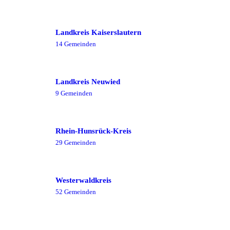
Landkreis Kaiserslautern
14
Gemeinde
n
Landkreis Neuwied
9
Gemeinde
n
Rhein-Hunsrück-Kreis
29
Gemeinde
n
Westerwaldkreis
52
Gemeinde
n