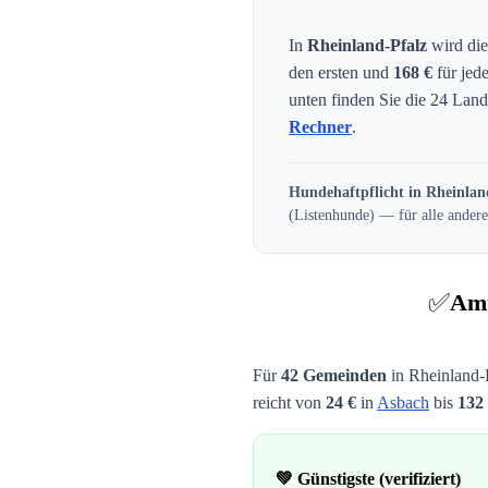
In
Rheinland-Pfalz
wird die
den ersten und
168
€
für jed
unten finden Sie die
24
Landk
Rechner
.
Hundehaftpflicht in
Rheinlan
(Listenhunde) — für alle andere
✅
Amt
Für
42
Gemeinden
in
Rheinland-
reicht von
24
€
in
Asbach
bis
132
💚 Günstigste (verifiziert)