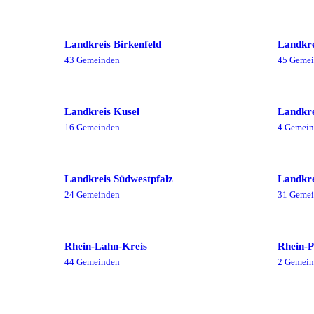
Landkreis Birkenfeld
Landkre
43
Gemeinde
n
45
Gemei
Landkreis Kusel
Landkre
16
Gemeinde
n
4
Gemein
Landkreis Südwestpfalz
Landkre
24
Gemeinde
n
31
Gemei
Rhein-Lahn-Kreis
Rhein-P
44
Gemeinde
n
2
Gemein