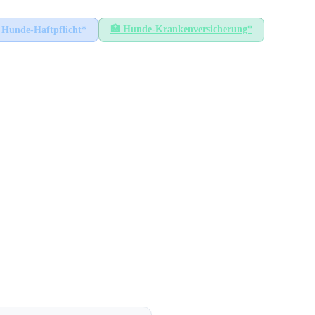
🏥
Hunde-Krankenversicherung*
Hunde-Haftpflicht*
lz
GEMEINDEN
205