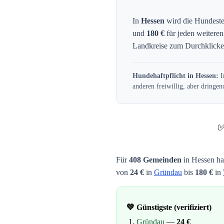
In
Hessen
wird die Hundeste
und
180
€
für jeden weitere
Landkreise zum Durchklicken
Hundehaftpflicht in
Hessen
:
I
anderen freiwillig, aber dringe
Für
408
Gemeinden
in
Hessen
ha
von
24
€
in
Gründau
bis
180
€
in
💚 Günstigste (verifiziert)
Gründau
—
24
€