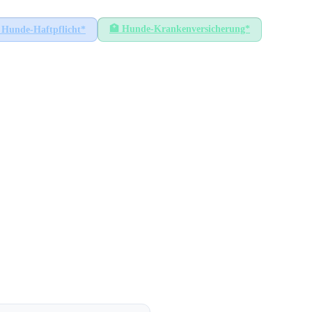
🏥
Hunde-Krankenversicherung*
Hunde-Haftpflicht*
GEMEINDEN
26