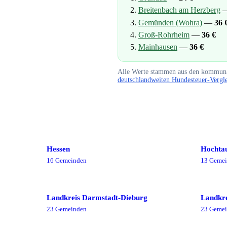
Breitenbach am Herzberg
Gemünden (Wohra)
—
36
Groß-Rohrheim
—
36
€
Mainhausen
—
36
€
Alle Werte stammen aus den kommuna
deutschlandweiten Hundesteuer-Vergl
Hessen
Hochtau
16
Gemeinde
n
13
Gemei
Landkreis Darmstadt-Dieburg
Landkre
23
Gemeinde
n
23
Gemei