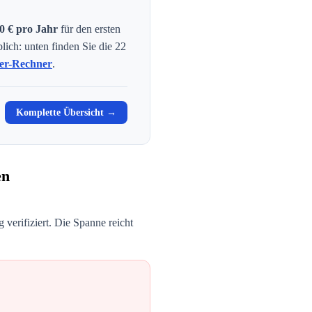
0
€ pro Jahr
für den ersten
blich: unten finden Sie die
22
er-Rechner
.
Komplette Übersicht →
en
verifiziert. Die Spanne reicht