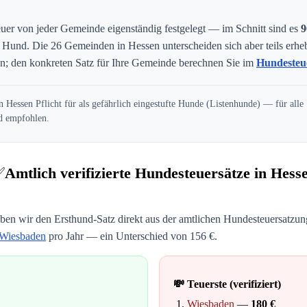
uer von jeder Gemeinde eigenständig festgelegt — im Schnitt sind es
9
n Hund. Die
26
Gemeinden in
Hessen
unterscheiden sich aber teils erhe
; den konkreten Satz für Ihre Gemeinde berechnen Sie im
Hundesteu
n Hessen Pflicht für als gefährlich eingestufte Hunde (Listenhunde) — für alle
nd empfohlen.
✅
Amtlich verifizierte Hundesteuersätze in
Hess
ben wir den Ersthund-Satz direkt aus der amtlichen Hundesteuersatzung 
Wiesbaden
pro Jahr — ein Unterschied von
156
€.
💸 Teuerste (verifiziert)
Wiesbaden
—
180
€