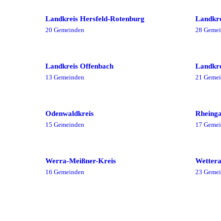
Landkreis Hersfeld-Rotenburg
Landkre
20
Gemeinde
n
28
Gemei
Landkreis Offenbach
Landkr
13
Gemeinde
n
21
Gemei
Odenwaldkreis
Rheinga
15
Gemeinde
n
17
Gemei
Werra-Meißner-Kreis
Wettera
16
Gemeinde
n
23
Gemei