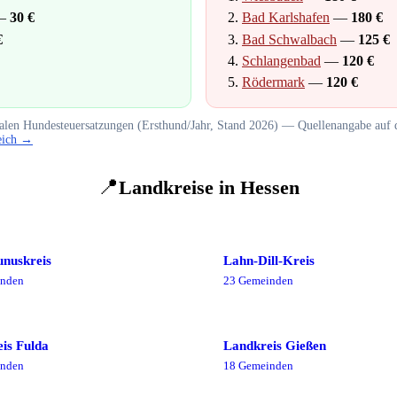
—
30
€
Bad Karlshafen
—
180
€
€
Bad Schwalbach
—
125
€
Schlangenbad
—
120
€
Rödermark
—
120
€
len Hundesteuersatzungen (Ersthund/Jahr, Stand
2026
) — Quellenangabe auf d
eich →
📍
Landkreise in
Hessen
nuskreis
Lahn-Dill-Kreis
nde
n
23
Gemeinde
n
is Fulda
Landkreis Gießen
nde
n
18
Gemeinde
n