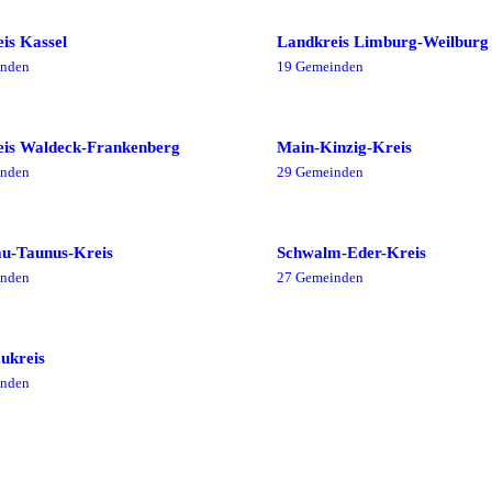
is Kassel
Landkreis Limburg-Weilburg
nde
n
19
Gemeinde
n
eis Waldeck-Frankenberg
Main-Kinzig-Kreis
nde
n
29
Gemeinde
n
u-Taunus-Kreis
Schwalm-Eder-Kreis
nde
n
27
Gemeinde
n
ukreis
nde
n