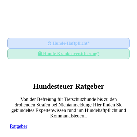
Hundesteuer-Datenbank
🐕
BUNDESWEITES INFORMATIONSPORTAL
Startseite
Ratgeber
⚖️
Hunde-Haftpflicht*
🏥
Hunde-Krankenversicherung*
Hundesteuer Ratgeber
Von der Befreiung für Tierschutzhunde bis zu den
drohenden Strafen bei Nichtanmeldung: Hier finden Sie
gebündeltes Expertenwissen rund um Hundehaftpflicht und
Kommunalsteuern.
Ratgeber