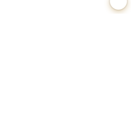
🐕 Hundesteuer-Datenbank Deutschland
Unabhängiges Informationsportal zu Hundesteuersätzen,
Anmeldeverfahren und Regularien aller deutschen Gemeinden.
Alle Angaben ohne Gewähr.
Datenquellen: Kommunale Hundesteuersatzungen, Statistische
Landesämter, OZG-Serviceportale.