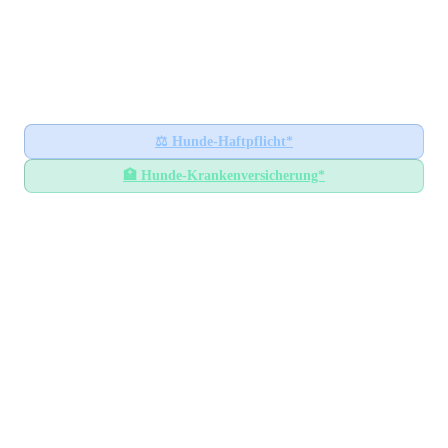
Hundesteuer-Datenbank
🐕
BUNDESWEITES INFORMATIONSPORTAL
Startseite
Ratgeber
⚖️
Hunde-Haftpflicht*
🏥
Hunde-Krankenversicherung*
Hundesteuer-Datenbank
/
Bayern
/
Landkreis Ebersberg
Hundesteuer im
Landkreis
Ebersberg
Bayern
— Alle Gemeinden mit Steuersätzen