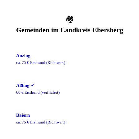
🏘️
Gemeinden im
Landkreis Ebersberg
Anzing
ca.
75
€ Ersthund
(Richtwert)
Aßling
✓
60
€ Ersthund
(verifiziert)
Baiern
ca.
75
€ Ersthund
(Richtwert)