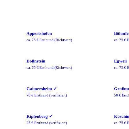
Appertshofen
Böhmfe
ca.
75
€ Ersthund
(Richtwert)
ca.
75
€ E
Dollnstein
Egweil
ca.
75
€ Ersthund
(Richtwert)
ca.
75
€ E
Gaimersheim
✓
Großme
70
€ Ersthund
(verifiziert)
50
€ Erst
Kipfenberg
✓
Köschi
25
€ Ersthund
(verifiziert)
ca.
75
€ E