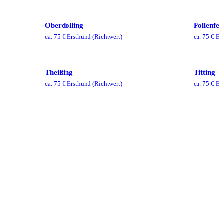
Oberdolling
Pollenfe
ca.
75
€ Ersthund
(Richtwert)
ca.
75
€ E
Theißing
Titting
ca.
75
€ Ersthund
(Richtwert)
ca.
75
€ E