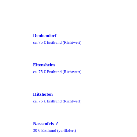
Denkendorf
ca.
75
€ Ersthund
(Richtwert)
Eitensheim
ca.
75
€ Ersthund
(Richtwert)
Hitzhofen
ca.
75
€ Ersthund
(Richtwert)
Nassenfels
✓
30
€ Ersthund
(verifiziert)