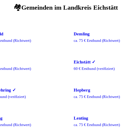
🏘️
Gemeinden im
Landkreis Eichstätt
ld
Demling
rsthund
(Richtwert)
ca.
75
€ Ersthund
(Richtwert)
Eichstätt
✓
rsthund
(Richtwert)
60
€ Ersthund
(verifiziert)
hring
✓
Hepberg
hund
(verifiziert)
ca.
75
€ Ersthund
(Richtwert)
ng
Lenting
rsthund
(Richtwert)
ca.
75
€ Ersthund
(Richtwert)