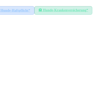
🏥
Hunde-Krankenversicherung*
Hunde-Haftpflicht*
tätt
HÖCHSTER SATZ
70
€
Gaimersheim