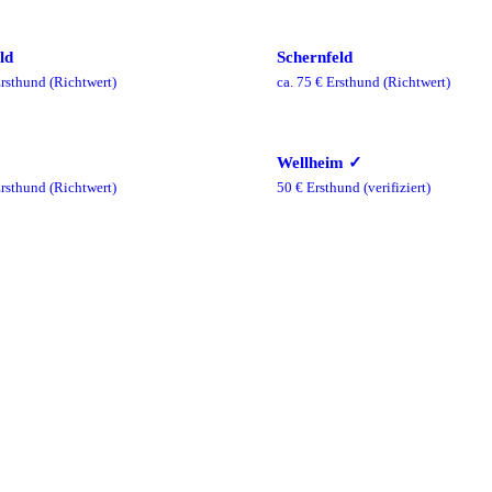
ld
Schernfeld
rsthund
(Richtwert)
ca.
75
€ Ersthund
(Richtwert)
Wellheim
✓
rsthund
(Richtwert)
50
€ Ersthund
(verifiziert)