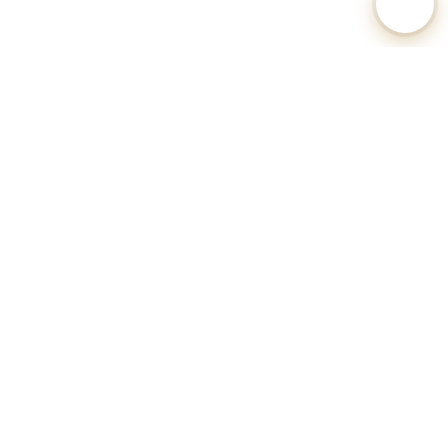
🐕 Hundesteuer-Datenbank Deutschland
Unabhängiges Informationsportal zu Hundesteuersätzen,
Anmeldeverfahren und Regularien aller deutschen Gemeinden.
Alle Angaben ohne Gewähr.
Datenquellen: Kommunale Hundesteuersatzungen, Statistische
Landesämter, OZG-Serviceportale.