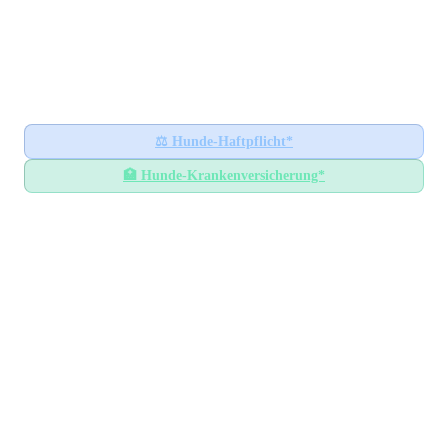
Hundesteuer-Datenbank
🐕
BUNDESWEITES INFORMATIONSPORTAL
Startseite
Ratgeber
⚖️
Hunde-Haftpflicht*
🏥
Hunde-Krankenversicherung*
Hundesteuer-Datenbank
/
Bayern
/
Landkreis Forchheim
Hundesteuer im
Landkreis
Forchheim
Bayern
— Alle Gemeinden mit Steuersätzen