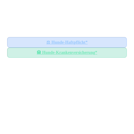
Hundesteuer-Datenbank
🐕
BUNDESWEITES INFORMATIONSPORTAL
Startseite
Ratgeber
⚖️
Hunde-Haftpflicht*
🏥
Hunde-Krankenversicherung*
Hundesteuer-Datenbank
/
Bayern
/
Landkreis Rottal-Inn
Hundesteuer im
Landkreis
Rottal-Inn
Bayern
— Alle Gemeinden mit Steuersätzen