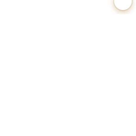
🐕 Hundesteuer-Datenbank Deutschland
Unabhängiges Informationsportal zu Hundesteuersätzen,
Anmeldeverfahren und Regularien aller deutschen Gemeinden.
Alle Angaben ohne Gewähr.
Datenquellen: Kommunale Hundesteuersatzungen, Statistische
Landesämter, OZG-Serviceportale.