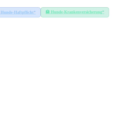
🏥
Hunde-Krankenversicherung*
Hunde-Haftpflicht*
dow
-Randow
zen
RICHTWERT
MECKLENBURG-VORPOMMERN
ca.
50
€
Ersthund/Jahr