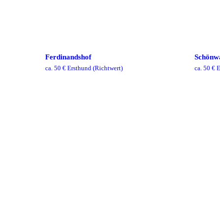
Ferdinandshof
Schönw
ca.
50
€ Ersthund
(Richtwert)
ca.
50
€ E