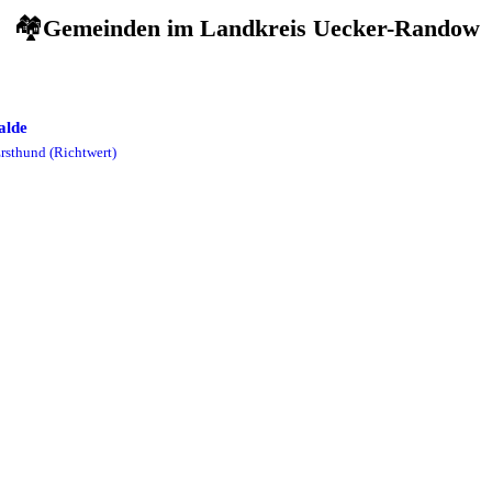
🏘️
Gemeinden im
Landkreis Uecker-Randow
alde
rsthund
(Richtwert)