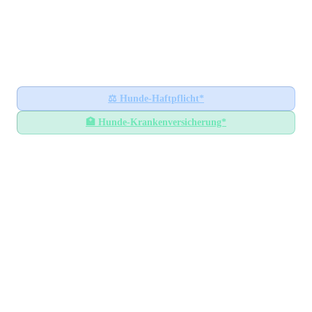
Hundesteuer-Datenbank
🐕
BUNDESWEITES INFORMATIONSPORTAL
Startseite
Ratgeber
⚖️
Hunde-Haftpflicht*
🏥
Hunde-Krankenversicherung*
Hundesteuer-Datenbank
/
Niedersachsen
/
Landkreis Northeim
Hundesteuer im
Landkreis
Northeim
Niedersachsen
— Alle Gemeinden mit Steuersätzen