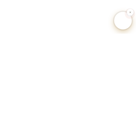
🐕 Hundesteuer-Datenbank Deutschland
Unabhängiges Informationsportal zu Hundesteuersätzen,
Anmeldeverfahren und Regularien aller deutschen Gemeinden.
Alle Angaben ohne Gewähr.