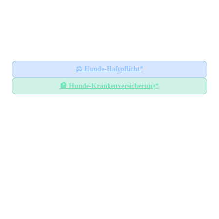
Hundesteuer-Datenbank
🐕
BUNDESWEITES INFORMATIONSPORTAL
Startseite
Ratgeber
⚖️
Hunde-Haftpflicht*
🏥
Hunde-Krankenversicherung*
Hundesteuer-Datenbank
/
Niedersachsen
/
Landkreis Vechta
Hundesteuer im
Landkreis
Vechta
Niedersachsen
— Alle Gemeinden mit Steuersätzen