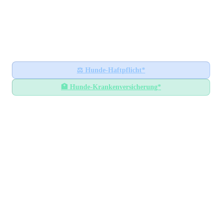
Hundesteuer-Datenbank
🐕
BUNDESWEITES INFORMATIONSPORTAL
Startseite
Ratgeber
⚖️
Hunde-Haftpflicht*
🏥
Hunde-Krankenversicherung*
Hundesteuer-Datenbank
/
Sachsen-Anhalt
/
Landkreis Jerichower Land
Hundesteuer im
Landkreis
Jerichower Land
Sachsen-Anhalt
— Alle Gemeinden mit Steuersätzen