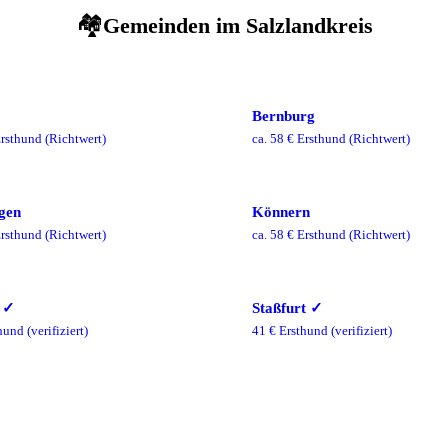
🏘️
Gemeinden im
Salzlandkreis
Bernburg
rsthund
(Richtwert)
ca.
58
€ Ersthund
(Richtwert)
gen
Könnern
rsthund
(Richtwert)
ca.
58
€ Ersthund
(Richtwert)
✓
Staßfurt
✓
hund
(verifiziert)
41
€ Ersthund
(verifiziert)