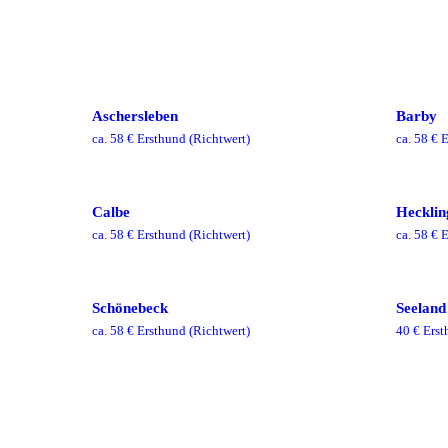
Aschersleben
Barby
ca.
58
€ Ersthund
(Richtwert)
ca.
58
€ E
Calbe
Hecklin
ca.
58
€ Ersthund
(Richtwert)
ca.
58
€ E
Schönebeck
Seeland
ca.
58
€ Ersthund
(Richtwert)
40
€ Erst