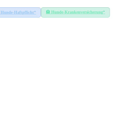
🏥
Hunde-Krankenversicherung*
Hunde-Haftpflicht*
s
HÖCHSTER SATZ
50
€
Bördeland