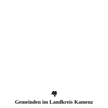
GEMEINDEN
2
AMTLICH VERIFIZIERT
1
RICHTWERT
SACHSEN
ca.
60
€
Ersthund/Jahr
🏘️
Gemeinden im
Landkreis Kamenz