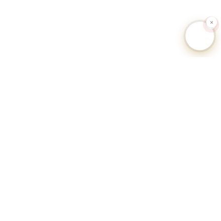
🐕 Hundesteuer-Datenbank Deutschland
Unabhängiges Informationsportal zu Hundesteuersätzen,
Anmeldeverfahren und Regularien aller deutschen Gemeinden.
Alle Angaben ohne Gewähr.