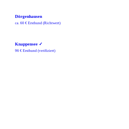
Dörgenhausen
ca.
60
€ Ersthund
(Richtwert)
Knappensee
✓
96
€ Ersthund
(verifiziert)