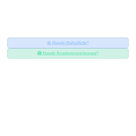
Hundesteuer-Datenbank
🐕
BUNDESWEITES INFORMATIONSPORTAL
Startseite
Ratgeber
⚖️
Hunde-Haftpflicht*
🏥
Hunde-Krankenversicherung*
Hundesteuer-Datenbank
/
Sachsen
/
Landkreis Kamenz
Hundesteuer im
Landkreis
Kamenz
Sachsen
— Alle Gemeinden mit Steuersätzen