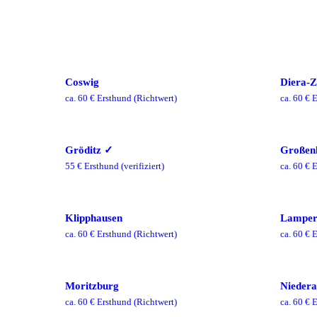
Coswig
Diera-Z
ca.
60
€ Ersthund
(Richtwert)
ca.
60
€ E
Gröditz
✓
Großen
55
€ Ersthund
(verifiziert)
ca.
60
€ E
Klipphausen
Lamper
ca.
60
€ Ersthund
(Richtwert)
ca.
60
€ E
Moritzburg
Nieder
ca.
60
€ Ersthund
(Richtwert)
ca.
60
€ E