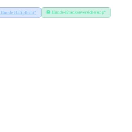
🏥
Hunde-Krankenversicherung*
Hunde-Haftpflicht*
ßen
HÖCHSTER SATZ
92
€
Riesa