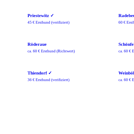
Priestewitz
✓
Radebe
45
€ Ersthund
(verifiziert)
60
€ Erst
Röderaue
Schönfe
ca.
60
€ Ersthund
(Richtwert)
ca.
60
€ E
Thiendorf
✓
Weinbö
36
€ Ersthund
(verifiziert)
ca.
60
€ E