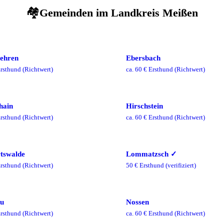
🏘️
Gemeinden im
Landkreis Meißen
ehren
Ebersbach
rsthund
(Richtwert)
ca.
60
€ Ersthund
(Richtwert)
hain
Hirschstein
rsthund
(Richtwert)
ca.
60
€ Ersthund
(Richtwert)
tswalde
Lommatzsch
✓
rsthund
(Richtwert)
50
€ Ersthund
(verifiziert)
au
Nossen
rsthund
(Richtwert)
ca.
60
€ Ersthund
(Richtwert)