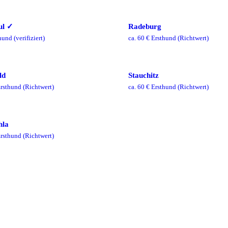
ul
✓
Radeburg
hund
(verifiziert)
ca.
60
€ Ersthund
(Richtwert)
ld
Stauchitz
rsthund
(Richtwert)
ca.
60
€ Ersthund
(Richtwert)
hla
rsthund
(Richtwert)