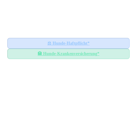
Hundesteuer-Datenbank
🐕
BUNDESWEITES INFORMATIONSPORTAL
Startseite
Ratgeber
⚖️
Hunde-Haftpflicht*
🏥
Hunde-Krankenversicherung*
Hundesteuer-Datenbank
/
Schleswig-Holstein
/
Kreis Herzogtum Lauenburg
Hundesteuer im
Kreis
Herzogtum Lauenburg
Schleswig-Holstein
— Alle Gemeinden mit
Steuersätzen