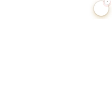
🐕 Hundesteuer-Datenbank Deutschland
Unabhängiges Informationsportal zu Hundesteuersätzen,
Anmeldeverfahren und Regularien aller deutschen Gemeinden.
Alle Angaben ohne Gewähr.
Datenquellen: Kommunale Hundesteuersatzungen, Statistische
Landesämter, OZG-Serviceportale.