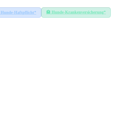
🏥
Hunde-Krankenversicherung*
Hunde-Haftpflicht*
ha
RICHTWERT
THÜRINGEN
ca.
55
€
Ersthund/Jahr