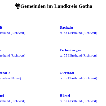
🏘️
Gemeinden im
Landkreis Gotha
dt
Dachwig
rsthund
(Richtwert)
ca.
55
€ Ersthund
(Richtwert)
n
Eschenbergen
rsthund
(Richtwert)
ca.
55
€ Ersthund
(Richtwert)
nthal
✓
Gierstädt
hund
(verifiziert)
ca.
55
€ Ersthund
(Richtwert)
hof
Hörsel
rsthund
(Richtwert)
ca.
55
€ Ersthund
(Richtwert)