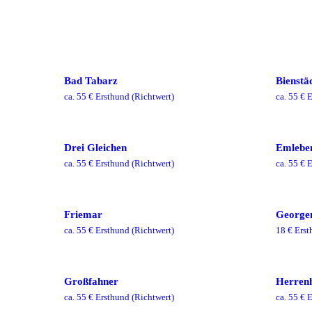
Bad Tabarz
Bienstä
ca.
55
€ Ersthund
(Richtwert)
ca.
55
€ E
Drei Gleichen
Emlebe
ca.
55
€ Ersthund
(Richtwert)
ca.
55
€ E
Friemar
George
ca.
55
€ Ersthund
(Richtwert)
18
€ Erst
Großfahner
Herren
ca.
55
€ Ersthund
(Richtwert)
ca.
55
€ E