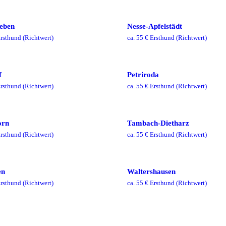
eben
Nesse-Apfelstädt
rsthund
(Richtwert)
ca.
55
€ Ersthund
(Richtwert)
f
Petriroda
rsthund
(Richtwert)
ca.
55
€ Ersthund
(Richtwert)
orn
Tambach-Dietharz
rsthund
(Richtwert)
ca.
55
€ Ersthund
(Richtwert)
en
Waltershausen
rsthund
(Richtwert)
ca.
55
€ Ersthund
(Richtwert)