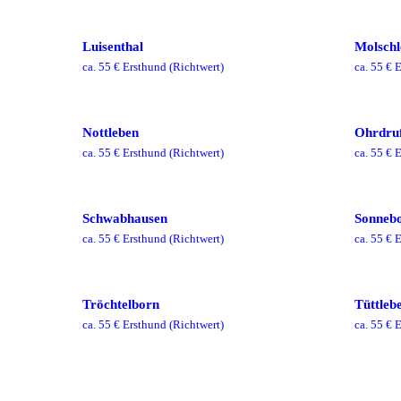
Luisenthal
Molschl
ca.
55
€ Ersthund
(Richtwert)
ca.
55
€ E
Nottleben
Ohrdru
ca.
55
€ Ersthund
(Richtwert)
ca.
55
€ E
Schwabhausen
Sonneb
ca.
55
€ Ersthund
(Richtwert)
ca.
55
€ E
Tröchtelborn
Tüttleb
ca.
55
€ Ersthund
(Richtwert)
ca.
55
€ E