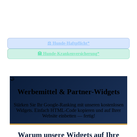
Hundesteuer-Datenbank
🐕
BUNDESWEITES INFORMATIONSPORTAL
Startseite
Ratgeber
⚖️
Hunde-Haftpflicht*
🏥
Hunde-Krankenversicherung*
🤝
Werbemittel & Partner-Widgets
Stärken Sie Ihr Google-Ranking mit unseren kostenlosen
Widgets. Einfach HTML-Code kopieren und auf Ihrer
Website einbetten — fertig!
Warum unsere Widgets auf Ihre