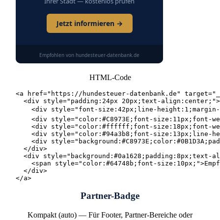
Ihrer Stadt — kostenlos prüfen
Jetzt informieren →
Empfohlen von hundesteuer-datenbank.de
HTML-Code
<a href="https://hundesteuer-datenbank.de" target="_
  <div style="padding:24px 20px;text-align:center;">

    <div style="font-size:42px;line-height:1;margin-b
    <div style="color:#C8973E;font-size:11px;font-we
    <div style="color:#ffffff;font-size:18px;font-we
    <div style="color:#94a3b8;font-size:13px;line-he
    <div style="background:#C8973E;color:#0B1D3A;pad
  </div>

  <div style="background:#0a1628;padding:8px;text-al
    <span style="color:#64748b;font-size:10px;">Empf
  </div>

</a>
Partner-Badge
Kompakt (auto)
—
Für Footer, Partner-Bereiche oder