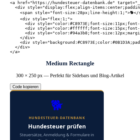
<a href="https://hundesteuer-datenbank.de" target="_
  <div style="display:flex;align-items:center;paddin
    <span style="font-size:28px;line-height:1;">🐕</s
    <div style="flex:1;">

      <div style="color:#C8973E;font-size:11px;font-
      <div style="color:#ffffff;font-size:15px;font-
      <div style="color:#94a3b8;font-size:12px;margi
    </div>

    <div style="background:#C8973E;color:#0B1D3A;pad
  </div>

</a>
Medium Rectangle
300 × 250 px
—
Perfekt für Sidebars und Blog-Artikel
Code kopieren
🐕
HUNDESTEUER-DATENBANK
Hundesteuer prüfen
Steuersätze, Anmeldung & Formulare in