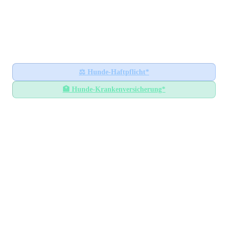
Hundesteuer-Datenbank
🐕
BUNDESWEITES INFORMATIONSPORTAL
Startseite
Ratgeber
⚖️
Hunde-Haftpflicht*
🏥
Hunde-Krankenversicherung*
Hundesteuer-Datenbank
/
Baden-Württemberg
/
Landkreis Tübingen
Hundesteuer im
Landkreis
Tübingen
Baden-Württemberg
— Alle Gemeinden mit
Steuersätzen