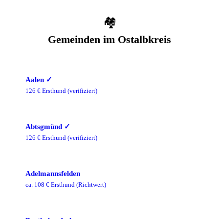
🏘️
Gemeinden im
Ostalbkreis
Aalen
✓
126
€ Ersthund
(verifiziert)
Abtsgmünd
✓
126
€ Ersthund
(verifiziert)
Adelmannsfelden
ca.
108
€ Ersthund
(Richtwert)