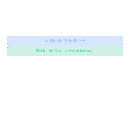
Hundesteuer-Datenbank
🐕
BUNDESWEITES INFORMATIONSPORTAL
Startseite
Ratgeber
⚖️
Hunde-Haftpflicht*
🏥
Hunde-Krankenversicherung*
Hundesteuer-Datenbank
/
Baden-Württemberg
/
Ostalbkreis
Hundesteuer im
Ostalbkreis
Baden-Württemberg
— Alle Gemeinden mit
Steuersätzen
GEMEINDEN