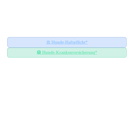
Hundesteuer-Datenbank
🐕
BUNDESWEITES INFORMATIONSPORTAL
Startseite
Ratgeber
⚖️
Hunde-Haftpflicht*
🏥
Hunde-Krankenversicherung*
Hundesteuer-Datenbank
/
Hessen
/
Landkreis Kassel
Hundesteuer im
Landkreis
Kassel
Hessen
— Alle Gemeinden mit Steuersätzen