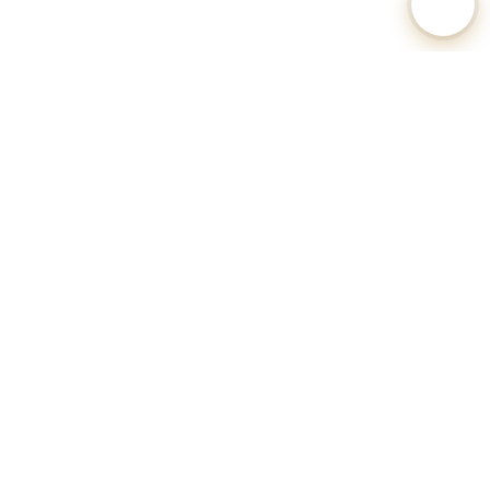
🐕 Hundesteuer-Datenbank Deutschland
Unabhängiges Informationsportal zu Hundesteuersätzen,
Anmeldeverfahren und Regularien aller deutschen Gemeinden.
Alle Angaben ohne Gewähr.
Datenquellen: Kommunale Hundesteuersatzungen, Statistische
Landesämter, OZG-Serviceportale.