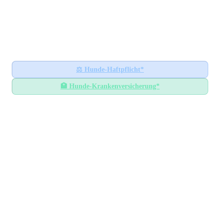
Hundesteuer-Datenbank
🐕
BUNDESWEITES INFORMATIONSPORTAL
Startseite
Ratgeber
⚖️
Hunde-Haftpflicht*
🏥
Hunde-Krankenversicherung*
Hundesteuer-Datenbank
/
Hessen
/
Odenwaldkreis
Hundesteuer im
Odenwaldkreis
Hessen
— Alle Gemeinden mit Steuersätzen
GEMEINDEN
15