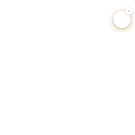
🐕 Hundesteuer-Datenbank Deutschland
Unabhängiges Informationsportal zu Hundesteuersätzen,
Anmeldeverfahren und Regularien aller deutschen Gemeinden.
Alle Angaben ohne Gewähr.