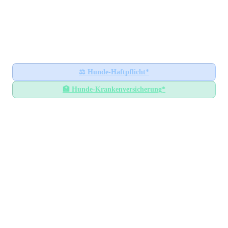
Hundesteuer-Datenbank
🐕
BUNDESWEITES INFORMATIONSPORTAL
Startseite
Ratgeber
⚖️
Hunde-Haftpflicht*
🏥
Hunde-Krankenversicherung*
Hundesteuer-Datenbank
/
Niedersachsen
/
Heidekreis
Hundesteuer im
Heidekreis
Niedersachsen
— Alle Gemeinden mit Steuersätzen
GEMEINDEN
21