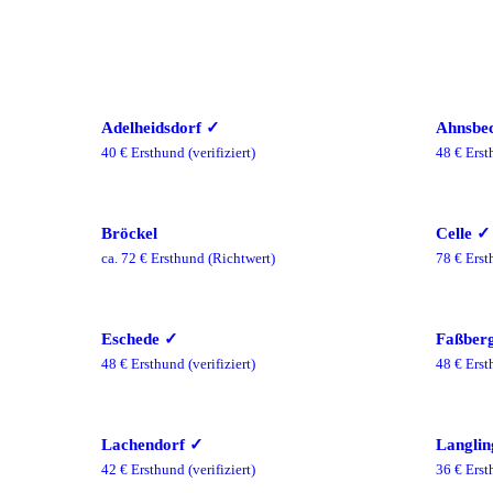
Adelheidsdorf
✓
Ahnsbe
40
€ Ersthund
(verifiziert)
48
€ Erst
Bröckel
Celle
✓
ca.
72
€ Ersthund
(Richtwert)
78
€ Erst
Eschede
✓
Faßber
48
€ Ersthund
(verifiziert)
48
€ Erst
Lachendorf
✓
Langlin
42
€ Ersthund
(verifiziert)
36
€ Erst