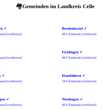
🏘️
Gemeinden im
Landkreis Celle
ck
✓
Beedenbostel
✓
hund
(verifiziert)
48
€ Ersthund
(verifiziert)
Eicklingen
✓
hund
(verifiziert)
48
€ Ersthund
(verifiziert)
g
✓
Hambühren
✓
hund
(verifiziert)
54
€ Ersthund
(verifiziert)
gen
✓
Nienhagen
✓
hund
(verifiziert)
40
€ Ersthund
(verifiziert)