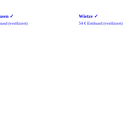
usen
✓
Wietze
✓
hund
(verifiziert)
54
€ Ersthund
(verifiziert)