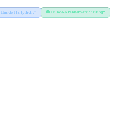
🏥
Hunde-Krankenversicherung*
Hunde-Haftpflicht*
le
HÖCHSTER SATZ
78
€
Celle