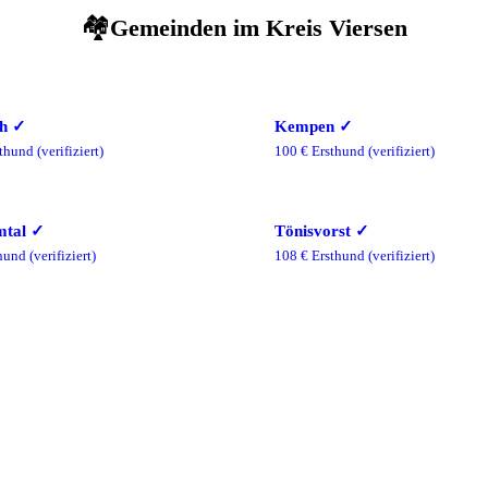
🏘️
Gemeinden im
Kreis Viersen
h
✓
Kempen
✓
thund
(verifiziert)
100
€ Ersthund
(verifiziert)
mtal
✓
Tönisvorst
✓
hund
(verifiziert)
108
€ Ersthund
(verifiziert)