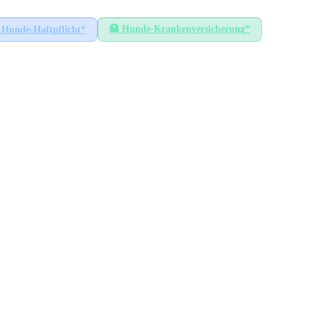
🏥
Hunde-Krankenversicherung*
Hunde-Haftpflicht*
n
HÖCHSTER SATZ
120
€
Willich