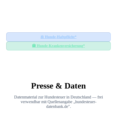
Hundesteuer-Datenbank
🐕
BUNDESWEITES INFORMATIONSPORTAL
Startseite
Ratgeber
⚖️
Hunde-Haftpflicht*
🏥
Hunde-Krankenversicherung*
Presse & Daten
Datenmaterial zur Hundesteuer in Deutschland — frei
verwendbar mit Quellenangabe „hundesteuer-
datenbank.de".