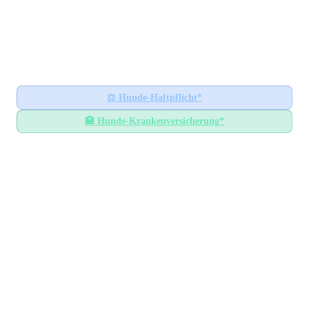
Hundesteuer-Datenbank
🐕
BUNDESWEITES INFORMATIONSPORTAL
Startseite
Ratgeber
⚖️
Hunde-Haftpflicht*
🏥
Hunde-Krankenversicherung*
Hundesteuer-Datenbank
/
Rheinland-Pfalz
/
Landkreis Germersheim
Hundesteuer im
Landkreis
Germersheim
Rheinland-Pfalz
— Alle Gemeinden mit Steuersätzen