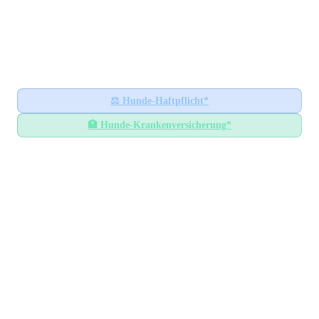
Hundesteuer-Datenbank
🐕
BUNDESWEITES INFORMATIONSPORTAL
Startseite
Ratgeber
⚖️
Hunde-Haftpflicht*
🏥
Hunde-Krankenversicherung*
Hundesteuer-Datenbank
/
Sachsen-Anhalt
/
Landkreis Börde
Hundesteuer im
Landkreis
Börde
Sachsen-Anhalt
— Alle Gemeinden mit Steuersätzen