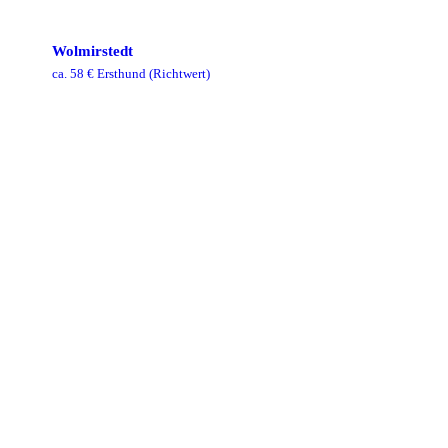
Wolmirstedt
ca.
58
€ Ersthund
(Richtwert)