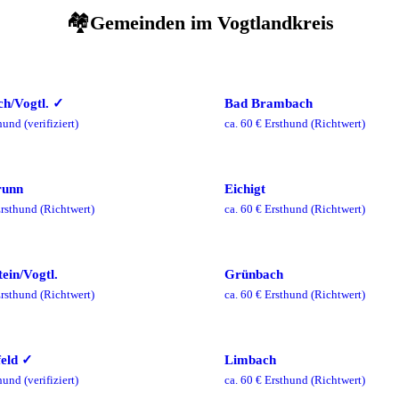
🏘️
Gemeinden im
Vogtlandkreis
h/Vogtl.
✓
Bad Brambach
hund
(verifiziert)
ca.
60
€ Ersthund
(Richtwert)
runn
Eichigt
rsthund
(Richtwert)
ca.
60
€ Ersthund
(Richtwert)
ein/Vogtl.
Grünbach
rsthund
(Richtwert)
ca.
60
€ Ersthund
(Richtwert)
eld
✓
Limbach
hund
(verifiziert)
ca.
60
€ Ersthund
(Richtwert)