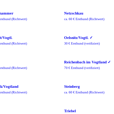
nhammer
Netzschkau
rsthund
(Richtwert)
ca.
60
€ Ersthund
(Richtwert)
t/Vogtl.
Oelsnitz/Vogtl.
✓
rsthund
(Richtwert)
30
€ Ersthund
(verifiziert)
Reichenbach im Vogtland
✓
rsthund
(Richtwert)
70
€ Ersthund
(verifiziert)
k/Vogtland
Steinberg
rsthund
(Richtwert)
ca.
60
€ Ersthund
(Richtwert)
Triebel