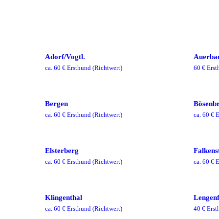
Adorf/Vogtl.
Auerbac
ca.
60
€ Ersthund
(Richtwert)
60
€ Erst
Bergen
Bösenb
ca.
60
€ Ersthund
(Richtwert)
ca.
60
€ E
Elsterberg
Falkenst
ca.
60
€ Ersthund
(Richtwert)
ca.
60
€ E
Klingenthal
Lengenf
ca.
60
€ Ersthund
(Richtwert)
40
€ Erst