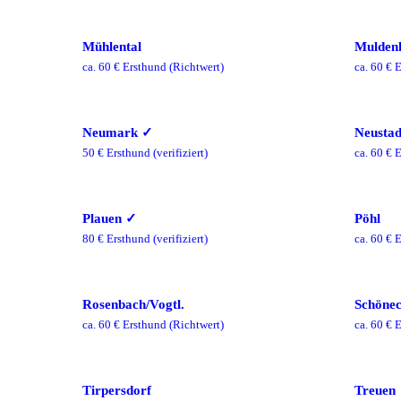
Mühlental
Mulde
ca.
60
€ Ersthund
(Richtwert)
ca.
60
€ E
Neumark
✓
Neustad
50
€ Ersthund
(verifiziert)
ca.
60
€ E
Plauen
✓
Pöhl
80
€ Ersthund
(verifiziert)
ca.
60
€ E
Rosenbach/Vogtl.
Schönec
ca.
60
€ Ersthund
(Richtwert)
ca.
60
€ E
Tirpersdorf
Treuen