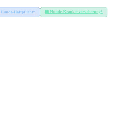
🏥
Hunde-Krankenversicherung*
Hunde-Haftpflicht*
s
HÖCHSTER SATZ
80
€
Plauen