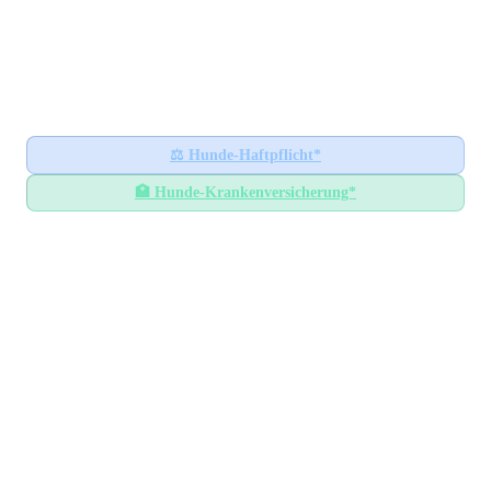
Hundesteuer-Datenbank
🐕
BUNDESWEITES INFORMATIONSPORTAL
Startseite
Ratgeber
⚖️
Hunde-Haftpflicht*
🏥
Hunde-Krankenversicherung*
Hundesteuer-Datenbank
/
Thüringen
/
Ilm-Kreis
Hundesteuer im
Ilm-Kreis
Thüringen
— Alle Gemeinden mit Steuersätzen
GEMEINDEN
18