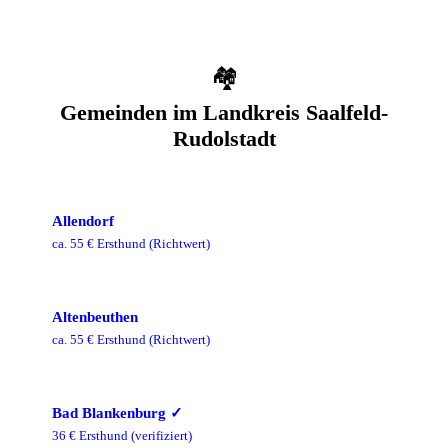
🏘️
Gemeinden im
Landkreis Saalfeld-
Rudolstadt
Allendorf
ca.
55
€ Ersthund
(Richtwert)
Altenbeuthen
ca.
55
€ Ersthund
(Richtwert)
Bad Blankenburg
✓
36
€ Ersthund
(verifiziert)