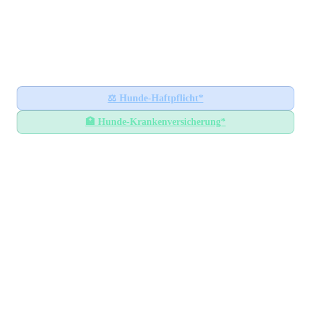
Hundesteuer-Datenbank
🐕
BUNDESWEITES INFORMATIONSPORTAL
Startseite
Ratgeber
⚖️
Hunde-Haftpflicht*
🏥
Hunde-Krankenversicherung*
Hundesteuer-Datenbank
/
Thüringen
/
Landkreis Saalfeld-Rudolstadt
Hundesteuer im
Landkreis
Saalfeld-Rudolstadt
Thüringen
— Alle Gemeinden mit Steuersätzen