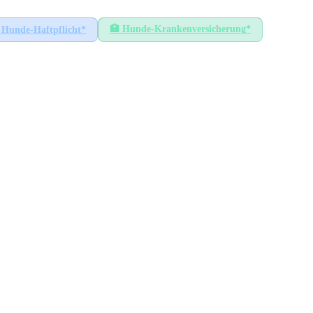
🏥
Hunde-Krankenversicherung*
Hunde-Haftpflicht*
ingen
HÖCHSTER SATZ
165
€
Bad Boll