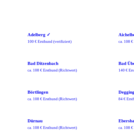
Adelberg
✓
Aichelb
100
€ Ersthund
(verifiziert)
ca.
108
€ 
Bad Ditzenbach
Bad Üb
ca.
108
€ Ersthund
(Richtwert)
140
€ Ers
Börtlingen
Deggin
ca.
108
€ Ersthund
(Richtwert)
84
€ Erst
Dürnau
Ebersba
ca.
108
€ Ersthund
(Richtwert)
ca.
108
€ 