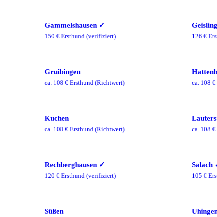
Gammelshausen
✓
Geislin
150
€ Ersthund
(verifiziert)
126
€ Ers
Gruibingen
Hattenh
ca.
108
€ Ersthund
(Richtwert)
ca.
108
€ 
Kuchen
Lauters
ca.
108
€ Ersthund
(Richtwert)
ca.
108
€ 
Rechberghausen
✓
Salach
120
€ Ersthund
(verifiziert)
105
€ Ers
Süßen
Uhinge