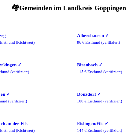
🏘️
Gemeinden im
Landkreis Göppingen
erg
Albershausen
✓
Ersthund
(Richtwert)
96
€ Ersthund
(verifiziert)
erkingen
✓
Birenbach
✓
thund
(verifiziert)
115
€ Ersthund
(verifiziert)
gen
✓
Donzdorf
✓
hund
(verifiziert)
100
€ Ersthund
(verifiziert)
ch an der Fils
Eislingen/Fils
✓
Ersthund
(Richtwert)
144
€ Ersthund
(verifiziert)