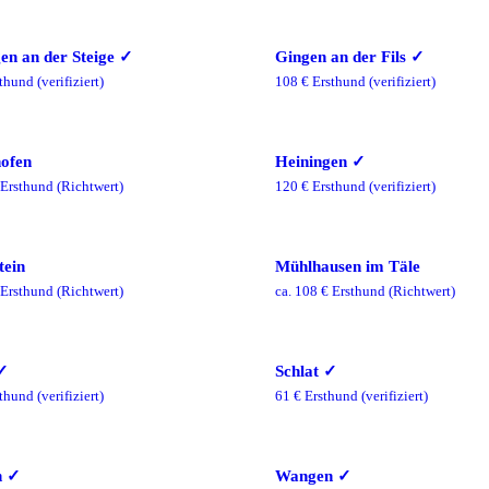
gen an der Steige
✓
Gingen an der Fils
✓
thund
(verifiziert)
108
€ Ersthund
(verifiziert)
ofen
Heiningen
✓
Ersthund
(Richtwert)
120
€ Ersthund
(verifiziert)
tein
Mühlhausen im Täle
Ersthund
(Richtwert)
ca.
108
€ Ersthund
(Richtwert)
✓
Schlat
✓
thund
(verifiziert)
61
€ Ersthund
(verifiziert)
n
✓
Wangen
✓