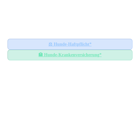
Hundesteuer-Datenbank
🐕
BUNDESWEITES INFORMATIONSPORTAL
Startseite
Ratgeber
⚖️
Hunde-Haftpflicht*
🏥
Hunde-Krankenversicherung*
Hundesteuer-Datenbank
/
Baden-Württemberg
/
Landkreis Karlsruhe
Hundesteuer im
Landkreis
Karlsruhe
Baden-Württemberg
— Alle Gemeinden mit
Steuersätzen