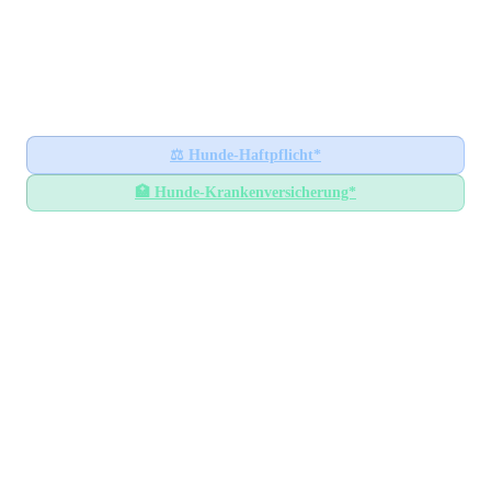
Hundesteuer-Datenbank
🐕
BUNDESWEITES INFORMATIONSPORTAL
Startseite
Ratgeber
⚖️
Hunde-Haftpflicht*
🏥
Hunde-Krankenversicherung*
Hundesteuer-Datenbank
/
Baden-Württemberg
/
Neckar-Odenwald-Kreis
Hundesteuer im
Neckar-
Odenwald-Kreis
Baden-Württemberg
— Alle Gemeinden mit
Steuersätzen