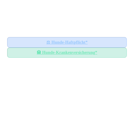
Hundesteuer-Datenbank
🐕
BUNDESWEITES INFORMATIONSPORTAL
Startseite
Ratgeber
⚖️
Hunde-Haftpflicht*
🏥
Hunde-Krankenversicherung*
Hundesteuer-Datenbank
/
Schleswig-Holstein
/
Kreis Stormarn
Hundesteuer im
Kreis Stormarn
Schleswig-Holstein
— Alle Gemeinden mit
Steuersätzen
GEMEINDEN