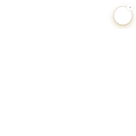
🐕 Hundesteuer-Datenbank Deutschland
Unabhängiges Informationsportal zu Hundesteuersätzen,
Anmeldeverfahren und Regularien aller deutschen Gemeinden.
Alle Angaben ohne Gewähr.
Datenquellen: Kommunale Hundesteuersatzungen, Statistische